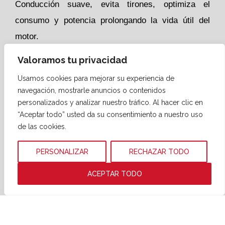
Conducción suave, evita tirones, optimiza el
consumo y potencia prolongando la vida útil del
motor.
Carburantes BP y BP Ultimate con tecnología
Valoramos tu privacidad
ACTIVE
Usamos cookies para mejorar su experiencia de
Ayudan a eliminar la suciedad acumulada en el
navegación, mostrarle anuncios o contenidos
motor.
personalizados y analizar nuestro tráfico. Al hacer clic en
“Aceptar todo” usted da su consentimiento a nuestro uso
Forman una barrera anti-suciedad para evitar que
de las cookies.
esta se reproduzca.
Motor más limpio y conducción eficiente.
PERSONALIZAR
RECHAZAR TODO
Diseñados para recorrer más kilómetros por
ACEPTAR TODO
depósito.